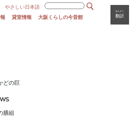
やさしい日本語
ほんやく
翻訳
情報
貸室情報
大阪くらしの今昔館
かどの巨
WS
の膳組