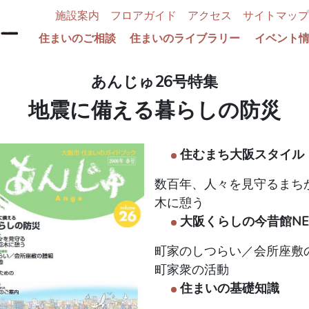
施設案内
フロアガイド
アクセス
サイトマップ
住まいのご相談
住まいのライブラリー
イベント
あんじゅ26号特集
地震に備える暮らしの防災
住むまち大阪スタイル
数百年、人々を見守るまち
木に憩う
大阪くらしの今昔館NE
町家のしつらい／会所座敷
町家衆の活動
住まいの基礎知識