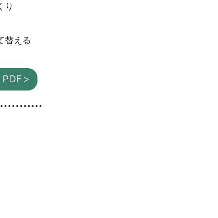
くり
て替える
PDF >