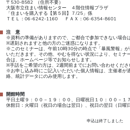
〒530-8582  （住所不要）
大阪市立住まい情報センター　４階住情報プラザ
「住まいを購入する【第５回】７/25」係  
ＴＥＬ：06-6242-1160  　ＦＡＸ：06-6354-8601
注　意
※資料の準備がありますので、ご都合で参加できない場合は
※遅刻されますと他の方のご迷惑になります。
※このセミナーは、午前10時30分の時点で「暴風警報」
いただきます。その他、やむを得ない状況により、セミナ
合は、ホームページ等でお知らせします。 
※手話をご希望の方は、2週間前までにお問い合わせくださ
※お申し込み時にご記入いただいた個人情報は、主催者が
絡、統計データにのみ使用します。
開館時間
平日土曜９：００－１９：００、日曜祝日１０：００－１７
休館日：火曜日（祝日の場合は翌日）、祝日の翌日（日曜
申込は終了しました