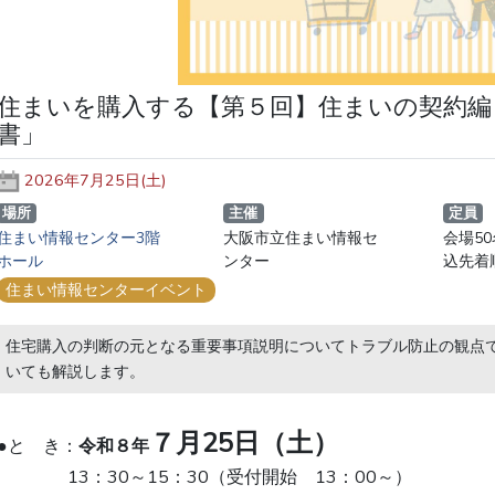
住まいを購入する【第５回】住まいの契約編
書」
2026年7月25日(土)
場所
主催
定員
住まい情報センター3階
大阪市立住まい情報セ
会場5
ホール
ンター
込先着
住まい情報センターイベント
住宅購入の判断の元となる重要事項説明についてトラブル防止の観点
いても解説します。
７月25日（土）
●と　き：
令和８年
　　　　13：30～15：30（受付開始　13：00～）