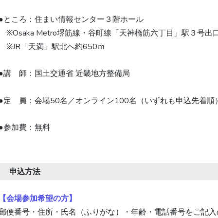
●ところ：住まい情報センター３階ホール
　※Osaka Metro堺筋線・谷町線「天神橋筋六丁目」駅３号出
　※JR「天満」駅北へ約650ｍ
●講　師：国土交通省 近畿地方整備局
●定　員：会場50名／オンライン100名（いずれも申込先着順）
●参加費：無料 
申込方法
【会場参加希望の方】
郵便番号・住所・氏名（ふりがな）・年齢・電話番号をご記入