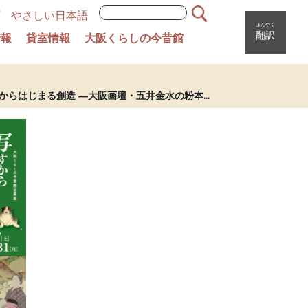
やさしい日本語
ほんやく
翻訳
情報
貸室情報
大阪くらしの今昔館
からはじまる創造 ―大阪画壇・五井金水の粉本