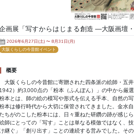
企画展「写すからはじまる創造 ―大阪画壇
2026年6月27日(土) 〜 8月31日(月)
大阪くらしの今昔館イベント
概要
　大阪くらしの今昔館に寄贈された四条派の絵師・五井金
1942）約3,000点の「粉本（ふんぽん）」の中から厳
粉本とは、師の絵の模写や形式を伝える手本、自然の写
粉本は修行時代から大切に保管されてきました。金水自
たちがのこした粉本には、日々重ねた研鑽の跡が感じら
絵師にとっての「写す」ことは単なる模倣ではなく、技
け継ぐ」「創り出す」ことの連続する営みでした。その