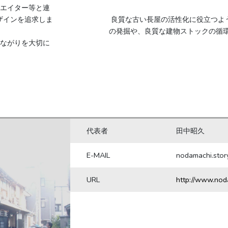
リエイター等と連
ザインを追求しま
 良質な古い長屋の活性化に役立つように、長屋人と協力し建物資源
つながりを大切に
代表者
田中昭久
E-MAIL
nodamachi.sto
URL
http://www.nod