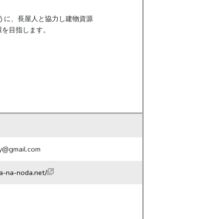
ry@gmail.com
a-na-noda.net/