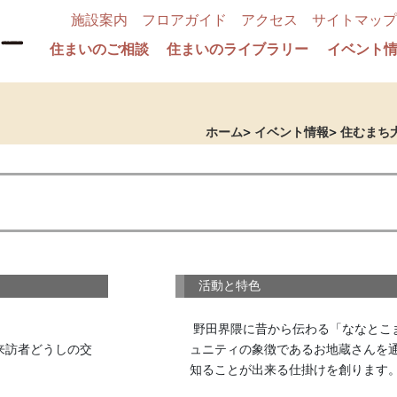
施設案内
フロアガイド
アクセス
サイトマップ
住まいのご相談
住まいのライブラリー
イベント
ホーム
イベント情報
住むまち
活動と特色
 野田界隈に昔から伝わる「ななとこまいり」の風習に注目し、コミ
来訪者どうしの交
ュニティの象徴であるお地蔵さんを
知ることが出来る仕掛けを創ります。