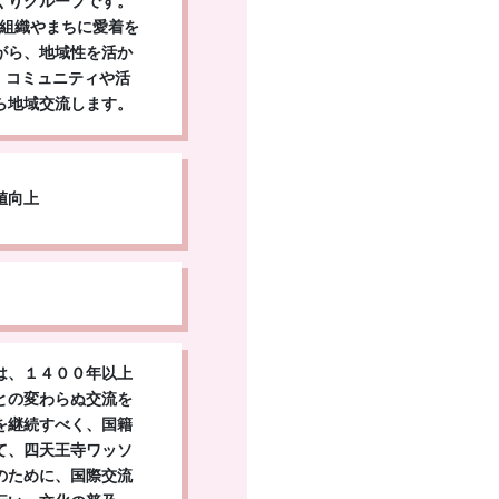
くりグループです。
縁組織やまちに愛着を
がら、地域性を活か
・コミュニティや活
ら地域交流します。
値向上
は、１４００年以上
との変わらぬ交流を
を継続すべく、国籍
て、四天王寺ワッソ
のために、国際交流