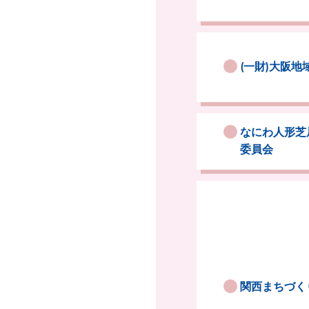
(一財)大阪地
なにわ人形芝
委員会
関西まちづく