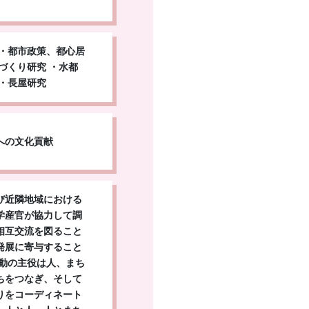
 ・都市政策、都心居
づくり研究 ・水都
・長屋研究
への文化貢献
び近隣地域における
学産官が協力して調
相互交流を図ること
発展に寄与すること
活動の主役は人、まち
ちをつなぎ、そして
りをコーディネート