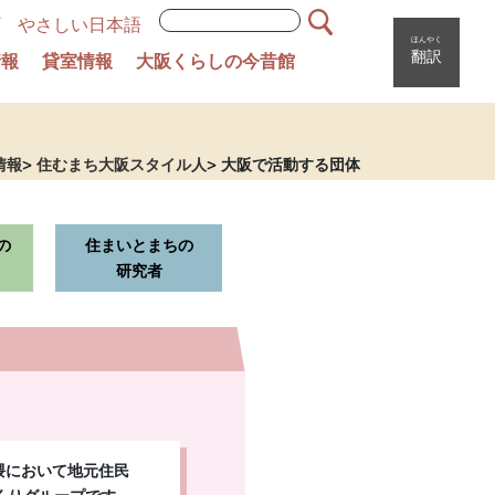
やさしい日本語
ほんやく
翻訳
情報
貸室情報
大阪くらしの今昔館
情報
住むまち大阪スタイル人
大阪で活動する団体
の
住まいとまちの
研究者
隈において地元住民