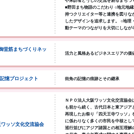
や来訪者どうしの交流を創るまちづ
■野田まち物語のこだわり ○地元地
持つクリエイター等と連携を図りな
したデザインを追求します。 ○地理
動テーマのつながりを大切にしなが
御堂筋まちづくりネッ
活力と風格あるビジネスエリアの価
の記憶プロジェクト
街角の記憶の痕跡とその継承
ＮＰＯ法人大阪ワッソ文化交流協会
も前から続く、古代日本と東アジア
再現したお祭り「四天王寺ワッソ」
に係わりなく多くの市民を中核とし
大阪ワッソ文化交流協会
巡行並びにアジア諸国との相互理解