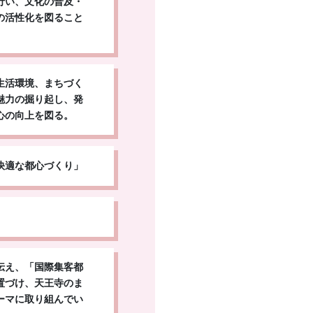
行い、文化の普及・
の活性化を図ること
生活環境、まちづく
魅力の掘り起し、発
心の向上を図る。
快適な都心づくり」
伝え、「国際集客都
置づけ、天王寺のま
ーマに取り組んでい