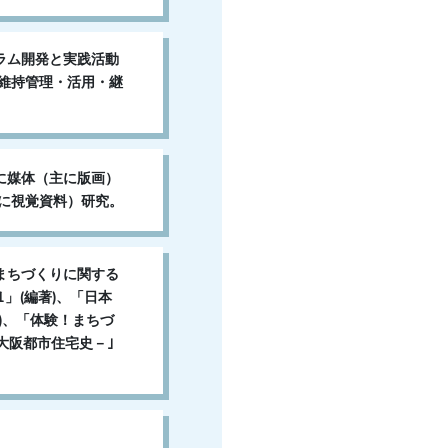
ラム開発と実践活動
の維持管理・活用・継
に媒体（主に版画）
主に視覚資料）研究。
まちづくりに関する
1」(編著)、「日本
)、「体験！まちづ
大阪都市住宅史－｣