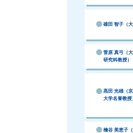
碓田 智子（
菅原 真弓（
研究科教授）
髙田 光雄（
大学名誉教授
檜谷 美恵子