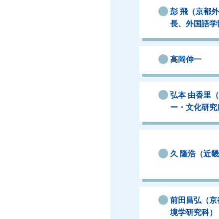
彭 飛（京都
長、外国語学
高岡伸一
弘本 由香里
ー・文化研究
久 隆浩（近
前田昌弘（京
境学研究科）