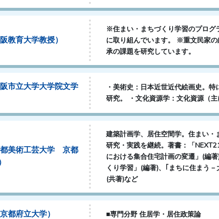
※住まい・まちづくり学習のプログ
大阪教育大学教授）
に取り組んでいます。 ※重文民家
承の課題を研究しています。
大阪市立大学大学院文学
・美術史：日本近世近代絵画史。特
研究。 ・文化資源学：文化資源（
建築計画学、居住空間学。住まい・
研究・実践を継続。著書：「NEXT2
京都美術工芸大学 京都
における集合住宅計画の変遷」(編著
）
くり学習」(編著)、｢まちに住まう－
(共著)など
（京都府立大学）
■専門分野 住居学・居住政策論