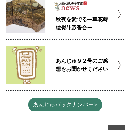
秋夜を愛でる―草花蒔
絵熨斗形香合ー
あんじゅ９２号のご感
想をお聞かせください
あんじゅバックナンバー>