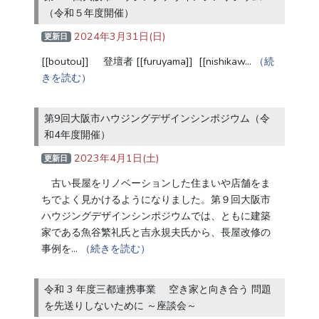
（令和５年度開催）
2024年3月31日(日)
更新日
[[boutou]] 登壇者 [[furuyama]] [[nishikaw…
（続
きを読む）
第9回大阪市ハウジングデザインシンポジウム（令
和4年度開催）
2023年4月1日(土)
更新日
古い長屋をリノベーションした住まいや店舗をま
ちでよく見かけるようになりました。第９回大阪市
ハウジングデザインシンポジウムでは、ともに建築
家である魚谷繁礼氏と吉永規夫氏から、長屋改修の
事例を…
（続きを読む）
令和 3 年度三都連携事業 空き家と向き合う 問題
を先送りしないために ～座談会～