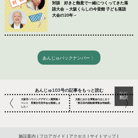
対談 好きと熱意で一緒につくってきた落
語大会 －大阪くらしの今昔館 子ども落語
大会の20年－
あんじゅバックナンバー 〉
あんじゅ103号の記事をもっと読む
ほんやく
翻訳
大阪市ハウジングデザイン賞関連イ
大阪における博覧会のはじまり
ベント 受賞住宅見学会を開催しま
「第五回内国勧業博覧会明細図」
した！
施設案内
フロアガイド
アクセス
サイトマップ