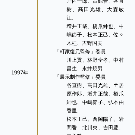
戸佐一郎、古館晋、谷直
樹、髙田光雄、大森敏
江、
増井正哉、橋爪紳也、中
嶋節子、松本正己、佐々
木桂、吉野国夫
「町家復元監修」委員
川上貢、林野全孝、中村
昌生、永井規男
1997年
「展示制作監修」委員
谷直樹、髙田光雄、𡈽居
原作郎、増井正哉、橋爪
紳也、中嶋節子、弘本由
香里、
松本正己、西岡陽子、岩
間香、北川央、吉田豊、