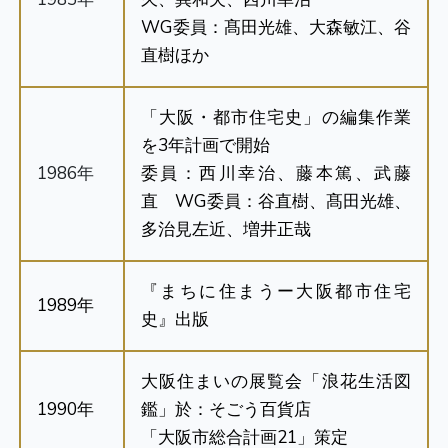
WG委員：髙田光雄、大森敏江、谷
直樹ほか
「大阪・都市住宅史」の編集作業
を3年計画で開始
1986年
委員：西川幸治、藤本篤、武藤
直 WG委員：谷直樹、髙田光雄、
多治見左近、増井正哉
『まちに住まうー大阪都市住宅
1989年
史』出版
大阪住まいの展覧会「浪花生活図
1990年
鑑」於：そごう百貨店
「大阪市総合計画21」策定