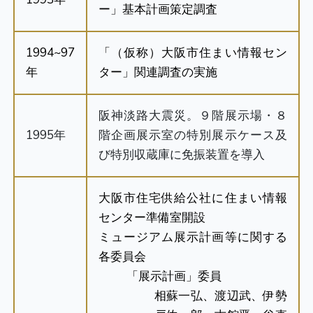
ー」基本計画策定調査
1994~97
「（仮称）大阪市住まい情報セン
年
ター」関連調査の実施
阪神淡路大震災。９階展示場・８
1995年
階企画展示室の特別展示ケース及
び特別収蔵庫に免振装置を導入
大阪市住宅供給公社に住まい情報
センター準備室開設
ミュージアム展示計画等に関する
各委員会
「展示計画」委員
相蘇一弘、渡辺武、伊勢