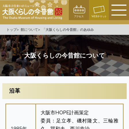
トップ
館について
「大阪くらしの今昔館」のあゆみ
大阪くらしの今昔館について
沿革
大阪市HOPE計画策定
委員：足立孝、磯村隆文、三輪雅
1985年
久、巽和夫、西川幸治