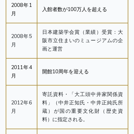
2008年1
入館者数が100万人を超える
月
日本建築学会賞（業績）受賞：大
2008年5
阪市立住まいのミュージアムの企
月
画と運営
2011年4
開館10周年を迎える
月
寄託資料・「大工頭中井家関係資
2012年6
料」（中井正知氏・中井正純氏所
月
蔵）が国の重要文化財（歴史資
料）に指定される。