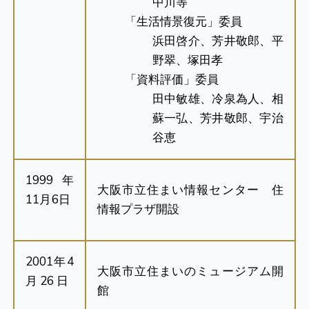
中川等
「生活情景復元」委員
浜田啓介、芳井敬郎、平
野翠、塚田孝
「資料評価」委員
田中敏雄、冷泉為人、相
蘇一弘、芳井敬郎、宇治
谷恵
1999年
大阪市立住まい情報センター 住
11月6日
情報プラザ開設
2001年4
大阪市立住まいのミュージアム開
月26日
館