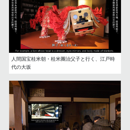
人間国宝桂米朝・桂米團治父子と行く、江戸時
代の大坂