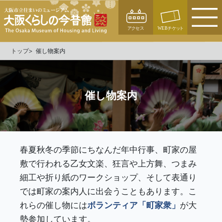
トップ
催し物案内
催し物案内
春夏秋冬の季節にちなんだ年中行事、町家の屋
敷で行われる乙女文楽、狂言や上方舞、つまみ
細工や折り紙のワークショップ、そして表通り
では町家の案内人に出会うこともあります。こ
れらの催し物には
ボランティア「町家衆」
が大
勢参加しています。