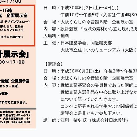
日 時：平成30年6月2日(土)〜4日(月)
午前10時〜午後5時（入館は午後4時30
会 場：大阪くらしの今昔館８階 企画展示室
内 容：設計競技 『地域の素材から立ち現れる
入場料：無料
主 催：日本建築学会、同近畿支部
大阪市立住まいのミュージアム（大阪く
【講評会】
日 時：平成30年6月2日(土) 午後2時〜午後3
会 場：大阪くらしの今昔館８階 企画展示室
内 容：近畿支部審査会の委員長であった講師
近畿支部入選作品を中心に取り上げながら
について語っていただきます。
コンペに応募される学生および関係者には
講評会に是非ともご参加下さい。
講 師：江副 敏史 氏（株式会社日建設計）