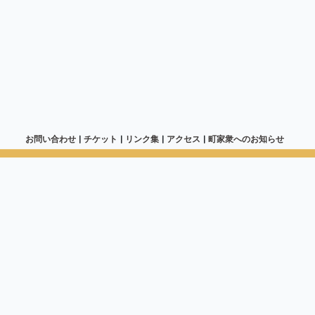
お問い合わせ
チケット
リンク集
アクセス
町家衆へのお知らせ
-0041 大阪市北区天神橋6丁目4-20 住まい情報センタービル8階
立住まいのミュージアム「大阪くらしの今昔館」
-6242-1170 Fax 06-6354-8601
»館蔵品紹介
»催し物案内
»ま
刊行物一覧
催し物一覧
ま
代へタイムスリップ
館蔵品一覧
町家衆
大正・昭和の大阪