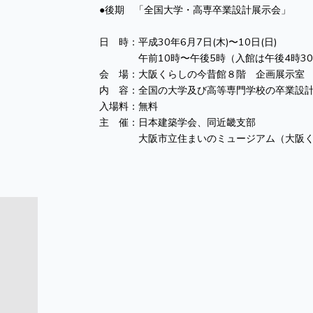
●後期 「全国大学・高専卒業設計展示会」
日 時：平成30年6月7日(木)〜10日(日)
午前10時〜午後5時（入館は午後4時30
会 場：大阪くらしの今昔館８階 企画展示室
内 容：全国の大学及び高等専門学校の卒業設
入場料：無料
主 催：日本建築学会、同近畿支部
大阪市立住まいのミュージアム（大阪く