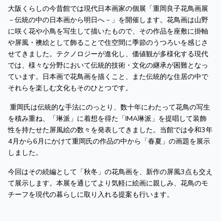
大阪くらしの今昔館では現代日本画家の個展「重岡良子花鳥画展
－伝統の中の日本画から明日へ－」を開催します。花鳥画は山野
に咲く花や小鳥を写生して描いたもので、その作品を座敷に掛軸
や屏風・襖絵として飾ることで住空間に季節のうつろいを感じさ
せてきました。テクノロジーが進化し、価値観が多様化する現代
では、様々な分野において伝統的技術・文化の継承が困難となっ
ています。日本画で花鳥画を描くこと、また伝統的な住居の中で
それらを楽しむ文化もそのひとつです。
重岡氏は伝統的な手法にのっとり、数十年にわたって花鳥の写生
を積み重ね、「琳派」に着想を得た「IMA琳派」を提唱して装飾
性を持たせた屏風絵の数々を発表してきました。当館では令和3年
4月から6月にかけて重岡氏の作品の中から「春夏」の画題を展示
しました。
今回はその続編として「秋冬」の花鳥画を、新作の屏風3点も交え
て展示します。本展を通じてより気軽に絵画に親しみ、花鳥のモ
チーフを現代の暮らしに取り入れる提案も行います。