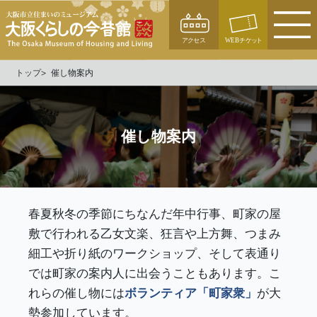
トップ
催し物案内
催し物案内
春夏秋冬の季節にちなんだ年中行事、町家の屋
敷で行われる乙女文楽、狂言や上方舞、つまみ
細工や折り紙のワークショップ、そして表通り
では町家の案内人に出会うこともあります。こ
れらの催し物には
ボランティア「町家衆」
が大
勢参加しています。